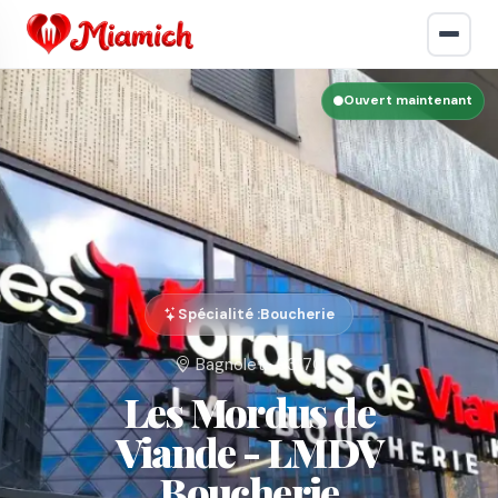
Ouvert maintenant
Spécialité :
Boucherie
Bagnolet · 93170
Les Mordus de
Viande - LMDV
Boucherie